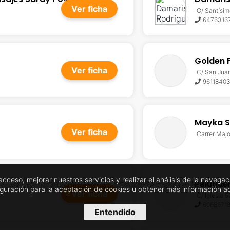
Ver ficha
C/ Santísim
6476316
Golden 
Ver ficha
C/ San Juan
9611840
Mayka S
Ver ficha
Carrer Majo
l acceso, mejorar nuestros servicios y realizar el análisis de la nave
Peluque
iguración para la aceptación de cookies u obtener más información 
Ver ficha
C/ Iglesia 5
6068671
Entendido