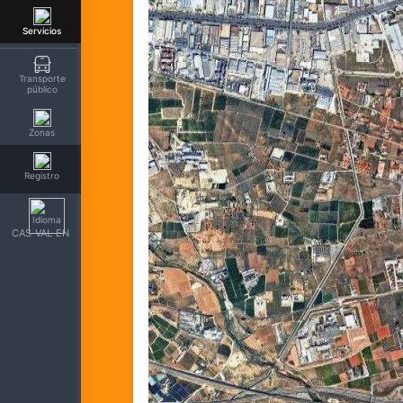
Servicios
Transporte
público
Zonas
Registro
CAS
VAL
EN