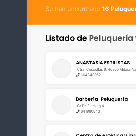
Se han encontrado
16 Peluquer
Listado de
Peluquería 
ANASTASIA ESTILISTAS
Ctra. Coscollar, 9, 46960 Aldaia, V
664348052
Barbería-Peluquería
C/ Dr. Fleming 4
641980843
Centro de estética y m