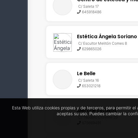
C/ Saleta 17
645918486
Estética Ángela Soriano
C/ Escultor Melitón Comes 8
629865026
Le Belle
C/ Saleta 16
653021218
Esta Web utiliza cookies propias y de terceros, para permitir e
Merche Estilista
aceptas su uso. Puedes cambiar la conf
C/ Teodoro Llorente 29
675669491