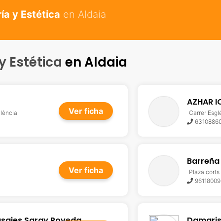
ía y Estética
en Aldaia
y Estética
en Aldaia
AZHAR I
Ver ficha
alència
Carrer Esgl
6310886
Barreña
Ver ficha
Plaza corts
96118009
asajes Saray Poveda
Damaris