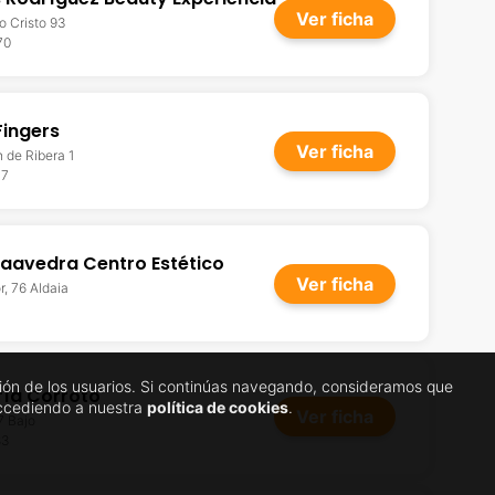
Ver ficha
o Cristo 93
70
Fingers
Ver ficha
 de Ribera 1
37
aavedra Centro Estético
Ver ficha
r, 76 Aldaia
gación de los usuarios. Si continúas navegando, consideramos que
ría Corroto
accediendo a nuestra
política de cookies
.
Ver ficha
7 Bajo
83