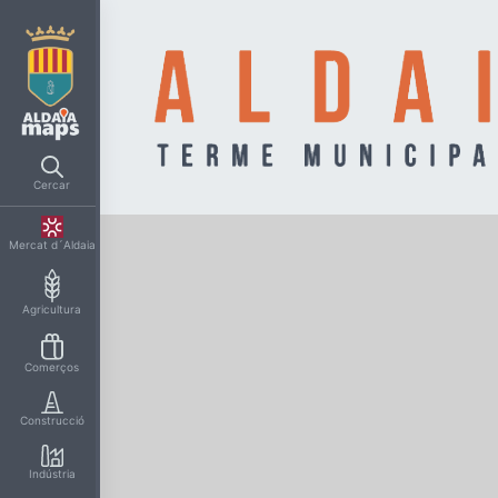
Cercar
Mercat d´Aldaia
Agricultura
Comerços
Construcció
Indústria