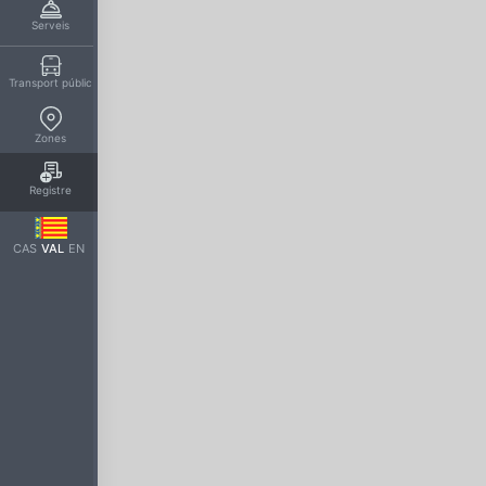
Serveis
Transport públic
Zones
Registre
CAS
VAL
EN