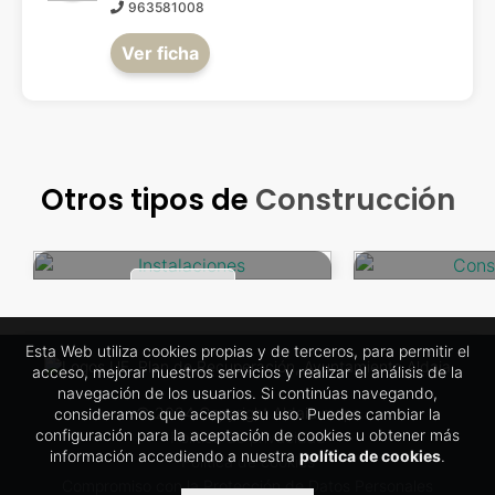
963581008
Ver ficha
Otros tipos de
Construcción
Const
Instalaciones
VER MÁS
VE
Esta Web utiliza cookies propias y de terceros, para permitir el
acceso, mejorar nuestros servicios y realizar el análisis de la
navegación de los usuarios. Si continúas navegando,
© 2024 Copyright Aldaia maps
consideramos que aceptas su uso. Puedes cambiar la
configuración para la aceptación de cookies u obtener más
Política de privacidad
información accediendo a nuestra
política de cookies
.
Política de cookies
Compromiso con la Protección de Datos Personales