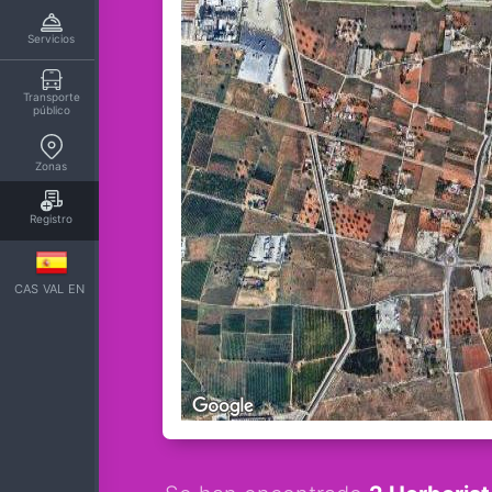
Servicios
Transporte
público
Zonas
Registro
CAS
VAL
EN