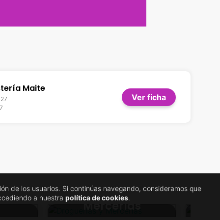
tería Maite
Ver ficha
 27
7
gación de los usuarios. Si continúas navegando, consideramos que
Droguerías y
ticos
accediendo a nuestra
política de cookies
.
Mercerías
C