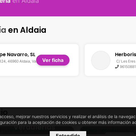
ería
en Aldaia
ía
en Aldaia
pe Navarro, SL
Herboris
Ver ficha
 324, 46960 Aldaia, València.
C/ Les Eres
96150881
io
l acceso, mejorar nuestros servicios y realizar el análisis de la nave
Fruterías y
Electrodomés
iguración para la aceptación de cookies u obtener más información 
Verdulerías
Entendido