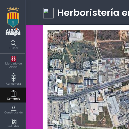
Herboristería e
Buscar
Mercado de
Aldaia
Agricultura
Comercio
Construcción
Industria