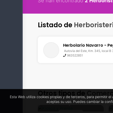
Se han encontrado
2 Herborist
Listado de
Herborister
Herbolario Navarro - Pe
Autovía del Este, Km. 345, local B
963522851
Otros tipos de
Comerc
Esta Web utiliza cookies propias y de terceros, para permitir e
Kiosco y Prensa
aceptas su uso. Puedes cambiar la conf