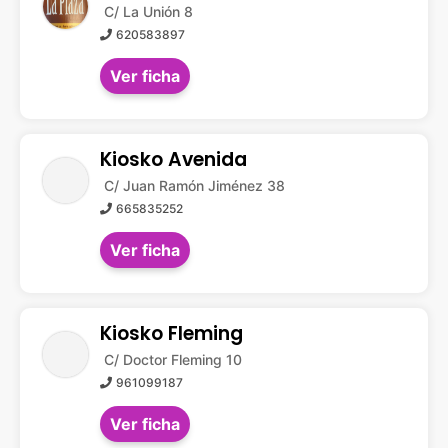
C/ La Unión 8
620583897
Ver ficha
Kiosko Avenida
C/ Juan Ramón Jiménez 38
665835252
Ver ficha
Kiosko Fleming
C/ Doctor Fleming 10
961099187
Ver ficha