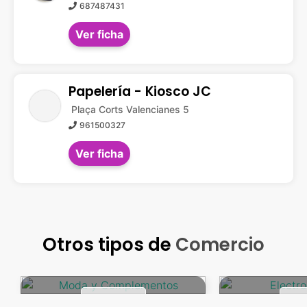
687487431
Ver ficha
Papelería - Kiosco JC
Plaça Corts Valencianes 5
961500327
Ver ficha
Otros tipos de
Comercio
Moda y Complementos
Electro
VER MÁS
VE