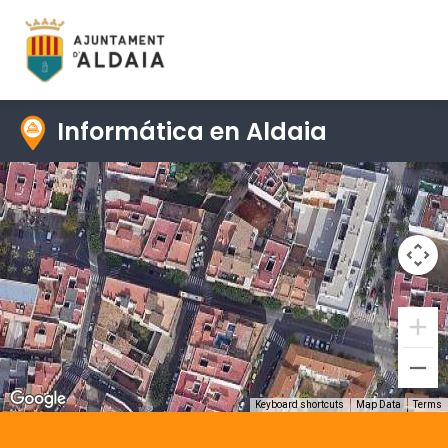
Informática en Aldaia
Keyboard shortcuts
Map Data
Terms