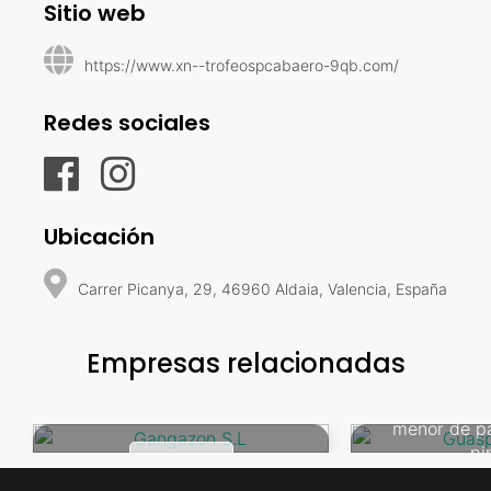
Sitio web
https://www.xn--trofeospcabaero-9qb.com/
Redes sociales
Ubicación
Carrer Picanya, 29, 46960 Aldaia, Valencia, España
Empresas relacionadas
Guaspa
Venta al por
Gangazon S.L
menor de pa
pi
VER MÁS