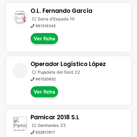
O.L. Fernando García
C/ Serra d'Espada 10
961516345
Ver ficha
Operador Logístico López
C/ Pujadeta del Sord 22
961520852
Ver ficha
Pamicar 2018 S.L
C/ Germanies 23
652817817