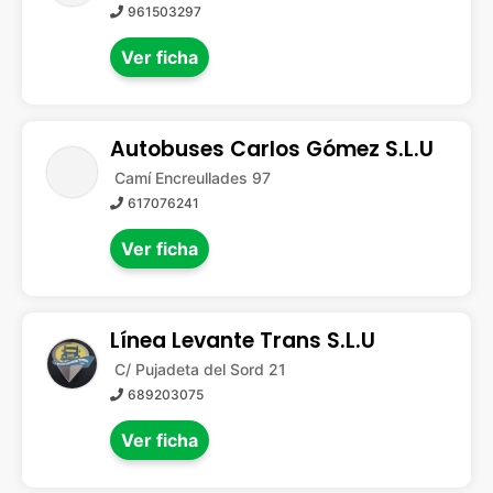
961503297
Ver ficha
Autobuses Carlos Gómez S.L.U
Camí Encreullades 97
617076241
Ver ficha
Línea Levante Trans S.L.U
C/ Pujadeta del Sord 21
689203075
Ver ficha