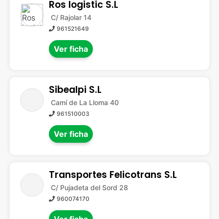
Ros logistic S.L
C/ Rajolar 14
961521649
Ver ficha
Sibealpi S.L
Camí de La Lloma 40
961510003
Ver ficha
Transportes Felicotrans S.L
C/ Pujadeta del Sord 28
960074170