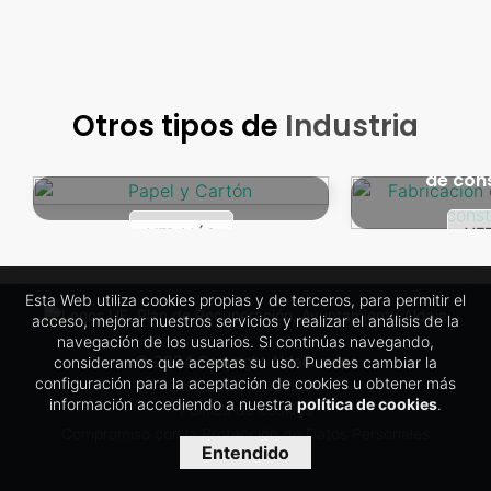
Otros tipos de
Industria
Papel y Cartón
Fabricación
de con
VE
VER MÁS
Esta Web utiliza cookies propias y de terceros, para permitir el
acceso, mejorar nuestros servicios y realizar el análisis de la
navegación de los usuarios. Si continúas navegando,
© 2024 Copyright Aldaia maps
consideramos que aceptas su uso. Puedes cambiar la
configuración para la aceptación de cookies u obtener más
Política de privacidad
información accediendo a nuestra
política de cookies
.
Política de cookies
Compromiso con la Protección de Datos Personales
Entendido