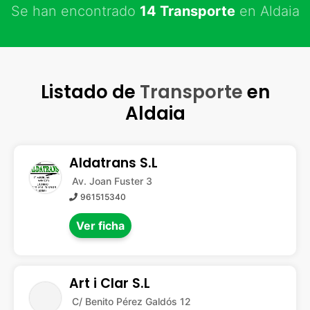
Se han encontrado
14 Transporte
en Aldaia
Listado de
Transporte
en
Aldaia
Aldatrans S.L
Av. Joan Fuster 3
961515340
Ver ficha
Art i Clar S.L
C/ Benito Pérez Galdós 12