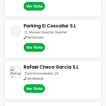
Ver ficha
Parking El Coscollar S.L
C/ Manuel Sanchís Guarner
961503364
Ver ficha
Rafael Checa García S.L
Camí Encreullades 28
961985626
Ver ficha