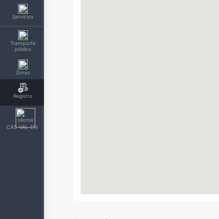
Servicios
Transporte
público
Zonas
Registro
CAS
VAL
EN