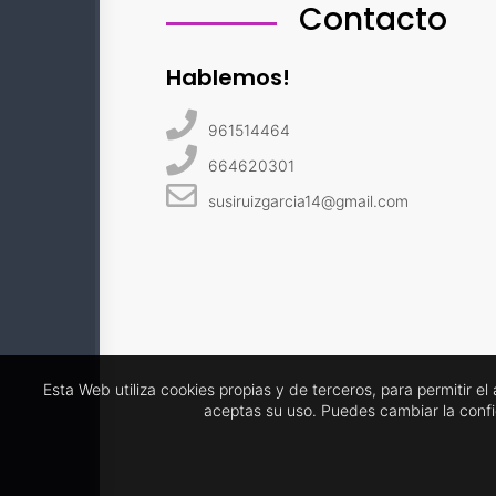
Contacto
Hablemos!
961514464
664620301
susiruizgarcia14@gmail.com
Esta Web utiliza cookies propias y de terceros, para permitir e
aceptas su uso. Puedes cambiar la conf