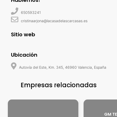
Hablemos!
650593241
cristinaarjona@lacasadelascarcasas.es
Sitio web
Ubicación
Autovía del Este, Km. 345, 46960 Valencia, España
Empresas relacionadas
GM TE