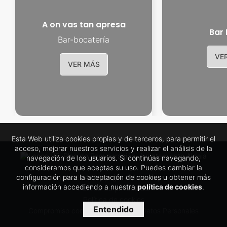
A on vas tan apresa
Bar 
Bar-bocatería
VE
VER MÁS
Esta Web utiliza cookies propias y de terceros, para permitir el
acceso, mejorar nuestros servicios y realizar el análisis de la
navegación de los usuarios. Si continúas navegando,
consideramos que aceptas su uso. Puedes cambiar la
configuración para la aceptación de cookies u obtener más
© 2024 Copyright Aldaia maps
información accediendo a nuestra
política de cookies
.
Política de privacidad
Política de cookies
Entendido
Compromiso con la Protección de Datos Personales